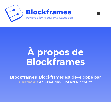
À propos de
Blockframes
Blockframes
Blockframes est développé par
Cascade8
et
Freeway Entertainment