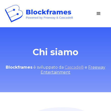
Chi siamo
Blockframes
è sviluppato da
Cascade8
e
Freeway
Entertainment